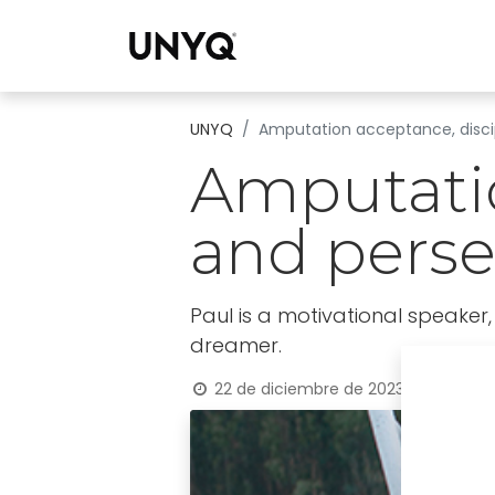
Colecci
UNYQ
Amputation acceptance, disci
Amputatio
and pers
Paul is a motivational speaker
dreamer.
22 de diciembre de 2023
por
UNYQ