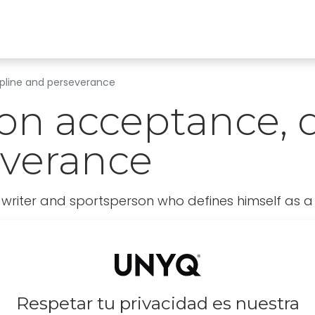
ones
Clínicas
Tienda
Comprar
Conócenos
pline and perseverance
n acceptance, d
everance
, writer and sportsperson who defines himself as a
Respetar tu privacidad es nuestra