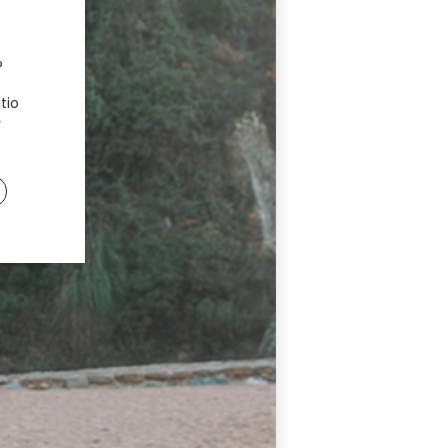
?
tio
y