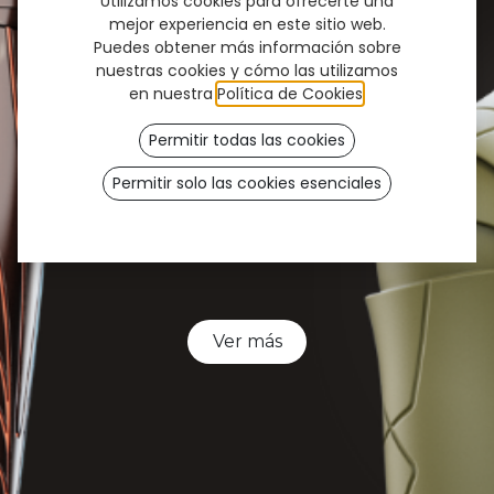
Utilizamos cookies para ofrecerte una
La nueva generación de covers
mejor experiencia en este sitio web.
protésicos flexibles
Puedes obtener más información sobre
nuestras cookies y cómo las utilizamos
en nuestra
Política de Cookies
.
Permitir todas las cookies
Permitir solo las cookies esenciales
Ahora disponible –
Lanzamiento Early Access
. Sé
de los primeros en experimentarlo.
Ver más