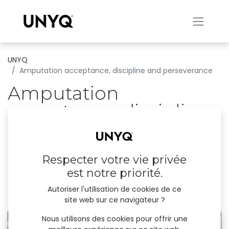
UNYQ
Amputation acceptance, discipline and perseverance
Amputation
acceptance, discipline
and perseverance
Paul is a motivational speaker, writer and
Respecter votre vie privée
sportsperson who defines himself as a
est notre priorité.
passionate risk-taker and dreamer.
Autoriser l'utilisation de cookies de ce
site web sur ce navigateur ?
22 décembre 2023
par
UNYQ
Nous utilisons des cookies pour offrir une