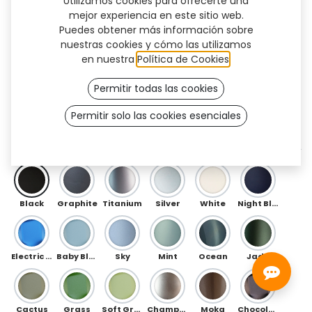
Utilizamos cookies para ofrecerte una
mejor experiencia en este sitio web.
Puedes obtener más información sobre
nuestras cookies y cómo las utilizamos
en nuestra
Política de Cookies
.
Permitir todas las cookies
Permitir solo las cookies esenciales
Flow Flex (TF)
DELANTERO
Black
Graphite
Titanium
Silver
White
Night Blue
Electric Blue
Baby Blue
Sky
Mint
Ocean
Jade
Cactus
Grass
Soft Green
Champagne
Moka
Chocolate