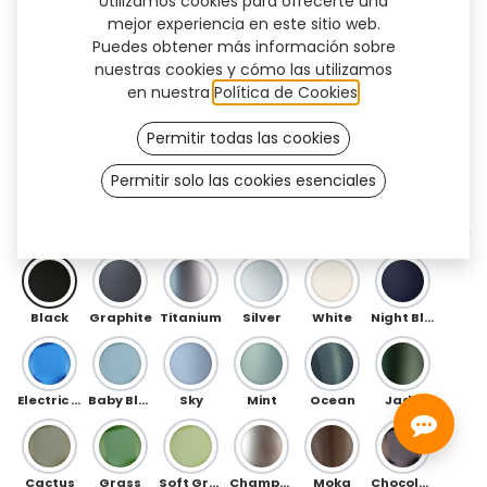
Utilizamos cookies para ofrecerte una
mejor experiencia en este sitio web.
Puedes obtener más información sobre
nuestras cookies y cómo las utilizamos
en nuestra
Política de Cookies
.
Permitir todas las cookies
Permitir solo las cookies esenciales
Circuit (TT)
DELANTERO
Black
Graphite
Titanium
Silver
White
Night Blue
Electric Blue
Baby Blue
Sky
Mint
Ocean
Jade
Cactus
Grass
Soft Green
Champagne
Moka
Chocolate