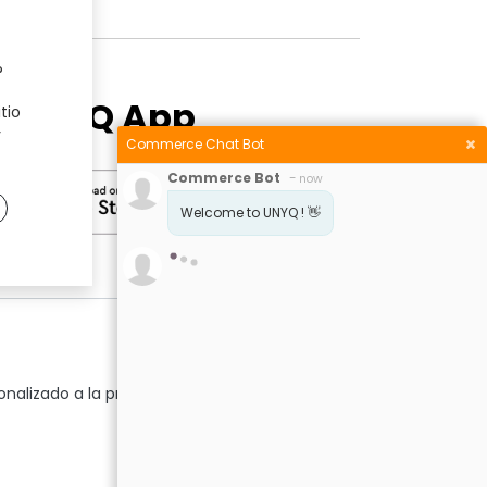
?
he UNYQ App
tio
y
Commerce Chat Bot
Commerce Bot
-
now
Welcome to UNYQ ! 👋
nalizado a la prótesis y anatomía del