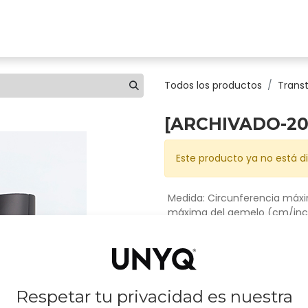
ones
Clínicas
Tienda
Comprar
Conócenos
Todos los productos
Transt
[ARCHIVADO-202
Este producto ya no está di
Medida: Circunferencia máx
máxima del gemelo (cm/inc
Medida: Circunferencia mín
mínima en maleolo (cm/inc
Respetar tu privacidad es nuestra