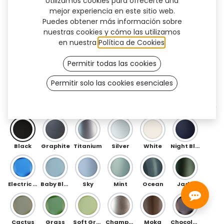
Utilizamos cookies para ofrecerte una
mejor experiencia en este sitio web.
Puedes obtener más información sobre
nuestras cookies y cómo las utilizamos
en nuestra
Política de Cookies
.
Permitir todas las cookies
Permitir solo las cookies esenciales
Floral (TT)
DELANTERO
Black
Graphite
Titanium
Silver
White
Night Blue
Electric Blue
Baby Blue
Sky
Mint
Ocean
Jade
Cactus
Grass
Soft Green
Champagne
Moka
Chocolate