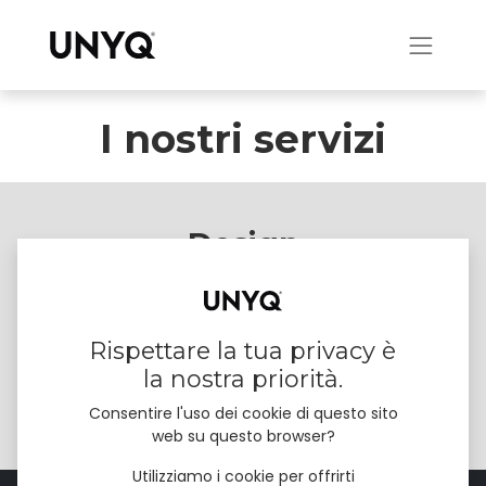
I nostri servizi
Design
Hai un’idea ma hai bisogno di aiuto per realizzarla? Che
tu abbia bisogno di un design personalizzato o di
assistenza per adattare il tuo file alla stampa 3D, siamo
Rispettare la tua privacy è
qui per aiutarti. Contattaci per richiedere un preventivo
per i nostri servizi di progettazione.
la nostra priorità.
Consentire l'uso dei cookie di questo sito
Contattaci
web su questo browser?
Utilizziamo i cookie per offrirti