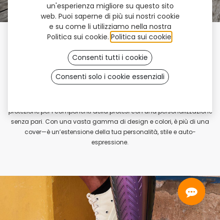
un'esperienza migliore su questo sito
web. Puoi saperne di più sui nostri cookie
e su come li utilizziamo nella nostra
Politica sui cookie.
Politica sui cookie
.
Le cover
CustomFit
ridefiniscono cosa significa indossare una
Consenti tutti i cookie
protesi. Progettate per utenti di protesi
transfemorali e
transtibiali
, ogni cover è
100% personalizzata
per ripristinare
Consenti solo i cookie essenziali
l'anatomia naturale e rispecchiare la gamba sana.
Disponibile nei materiali
Firm o Flex
, CustomFit combina la
protezione per i componenti della protesi con una personalizzazione
senza pari. Con una vasta gamma di design e colori, è più di una
cover—è un’estensione della tua personalità, stile e auto-
espressione.