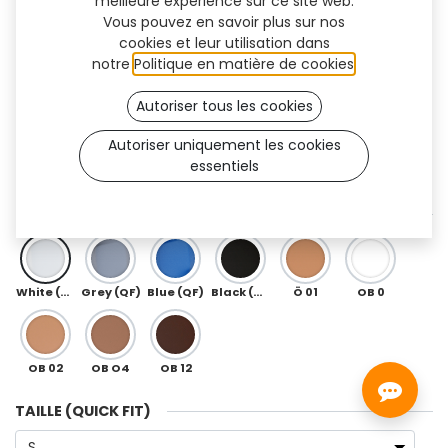
meilleure expérience sur ce site web.
Vous pouvez en savoir plus sur nos
cookies et leur utilisation dans
notre
Politique en matière de cookies
.
Autoriser tous les cookies
Autoriser uniquement les cookies
essentiels
QuickFit (3R80)
COULEUR QUICKFIT
White (QF)
Grey (QF)
Blue (QF)
Black (QF)
Ö 01
OB 0
OB 02
OB O4
OB 12
TAILLE (QUICK FIT)