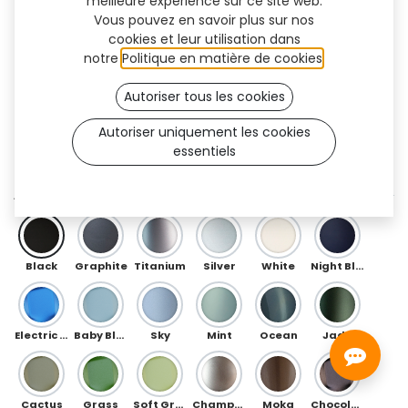
meilleure expérience sur ce site web.
Vous pouvez en savoir plus sur nos
cookies et leur utilisation dans
notre
Politique en matière de cookies
.
Autoriser tous les cookies
Autoriser uniquement les cookies
essentiels
Floral Flex (TF)
AVANT
Black
Graphite
Titanium
Silver
White
Night Blue
Electric Blue
Baby Blue
Sky
Mint
Ocean
Jade
Cactus
Grass
Soft Green
Champagne
Moka
Chocolate