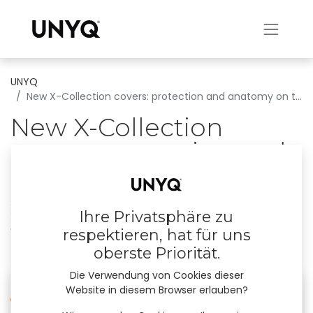
UNYQ
New X-Collection covers: protection and anatomy on the go
New X-Collection
covers: protection and
anatomy on the go
X-Collection: A ready made cover, classic,
Ihre Privatsphäre zu
elegant and contemporary.
respektieren, hat für uns
oberste Priorität.
21. Dezember 2023
durch
UNYQ
Die Verwendung von Cookies dieser
Website in diesem Browser erlauben?